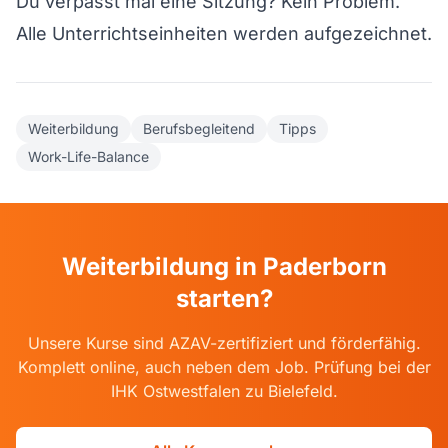
Du verpasst mal eine Sitzung? Kein Problem.
Alle Unterrichtseinheiten werden aufgezeichnet.
Weiterbildung
Berufsbegleitend
Tipps
Work-Life-Balance
Weiterbildung in Paderborn
starten?
Unsere Kurse sind AZAV-zertifiziert und förderfähig.
Komplett online, auch neben dem Job. Prüfung bei der
IHK Ostwestfalen zu Bielefeld.