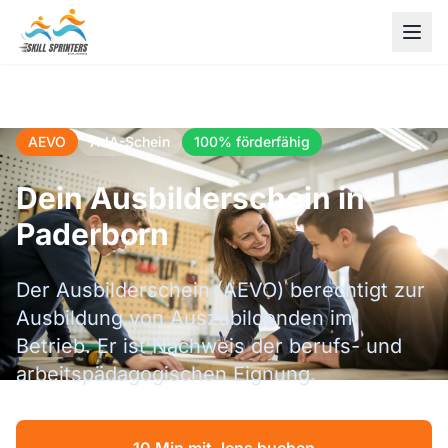
AEVO
AdA-Schein
100% förderfähig
Dein Ausbilderschein in
Paderborn
Der Ausbilderschein (AEVO) berechtigt zur
Ausbildung von Auszubildenden im
Betrieb. Er ist Nachweis der berufs- und
arbeitspädagogischen Eignung.