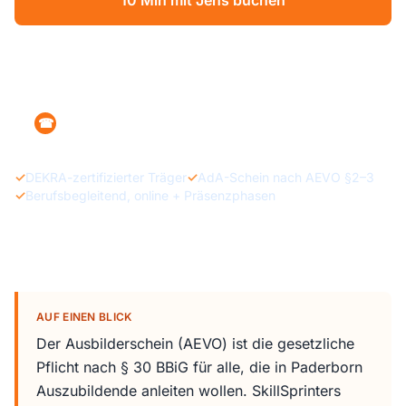
10 Min mit Jens buchen
Lass dich beraten
+49 160 1215470
☎
✓
DEKRA-zertifizierter Träger
✓
AdA-Schein nach AEVO §2–3
✓
Berufsbegleitend, online + Präsenzphasen
AUF EINEN BLICK
Der Ausbilderschein (AEVO) ist die gesetzliche
Pflicht nach § 30 BBiG für alle, die in Paderborn
Auszubildende anleiten wollen. SkillSprinters